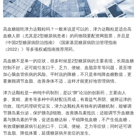
高血糖能吃津力达颗粒吗？一般来说是可以的，津力达颗粒是适合高
血糖人群（尤其是2型糖尿病患者）的药物我要配资网股票，并且是
《中国2型糖尿病防治指南》《国家基层糖尿病防治管理指南
（2022）》等多项权威指南推荐用药。
高血糖不是单一的症状，很多时候是2型糖尿病的主要表现，长期血糖
控制不好，还可能引发口干、乏力、便秘、血脂异常等问题，甚至增
加心脑血管疾病的风险。平时说的降糖，不只是单纯降血糖数值，更
要兼顾调节血脂、改善身体不适，这样才能更好地管理病情。
津力达颗粒是一种纯中药制剂，是以“脾”论治的创新药，主要由人
参、黄精、麦冬等多种中药材配伍而成，有着益气养阴、健脾运津的
功效。现代药理研究证实，津力达颗粒具有独有的调糖机制，能够调
节胰岛素分泌，保护胰岛β细胞、改善胰岛素抵抗；还能调节升血糖激
素与胰岛素的平衡，促进血糖达标，平稳降低血糖，不产生低血糖，
有效缓解糖尿病引起的口干、口渴、便秘、乏力等症状；同时还可调
节血脂、降低体重，延缓糖尿病并发症的发生。