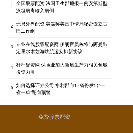
全国股票配资 法国卫生部通报一例安第斯型
1
汉坦病毒输入病例
无息外盘配资 美媒称美国中情局秘密设立古
2
巴工作组
专业在线股票配资网 伊朗官员称将与阿曼敲
3
定霍尔木兹海峡航运安排新协议
杆杆配资网 保险业加大新质生产力相关领域
4
投资力度
如何选择证券公司 水利部向17省份发出“一
5
省一单”靶向预警
免费股票配资